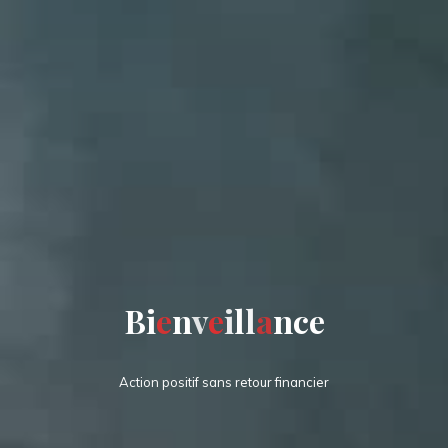
B
i
e
n
v
e
i
l
l
a
n
c
e
Action positif sans retour financier