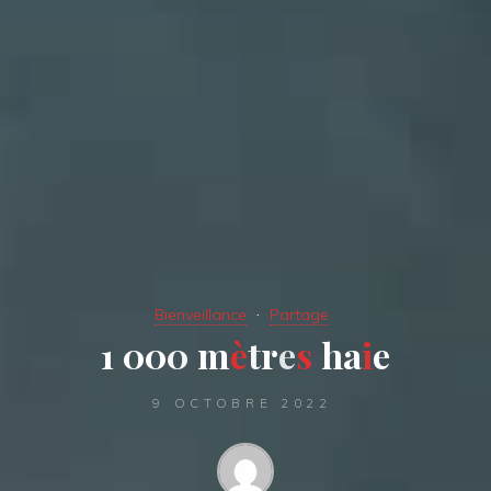
Bienveillance
Partage
1
0
0
0
m
è
t
r
e
s
h
a
i
e
9 OCTOBRE 2022