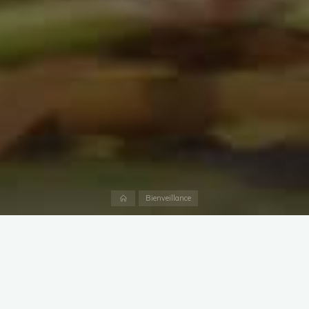
Home
Bienveillance
Ce projet est de reconstituer un réseaude haies protectrices
et esthétiques autour d’exploitations, de chemins pédestres
urbains ou ruraux sur la commune de Saint André de
Corcy.